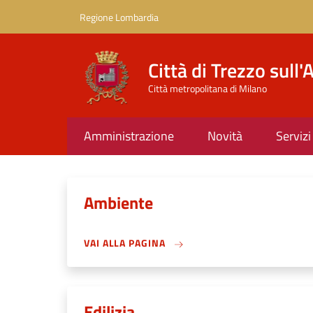
Salta al contenuto principale
Skip to footer content
Regione Lombardia
Città di Trezzo sull
Città metropolitana di Milano
Amministrazione
Novità
Servizi
Ambiente
VAI ALLA PAGINA
Edilizia