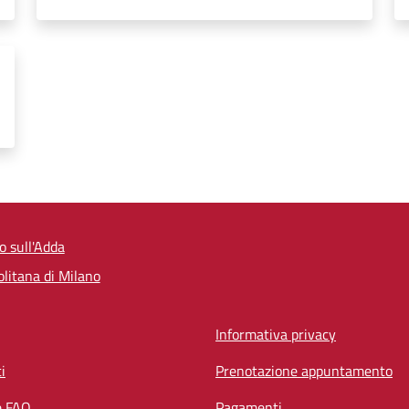
zo sull'Adda
litana di Milano
Informativa privacy
i
Prenotazione appuntamento
e FAQ
Pagamenti