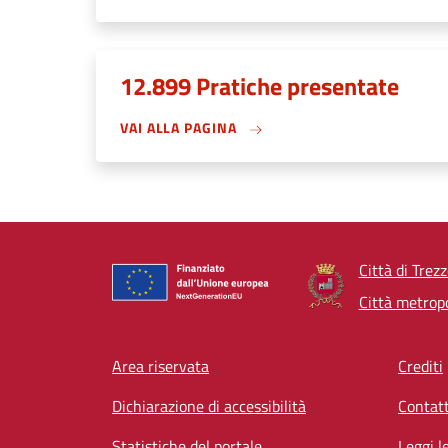
12.899 Pratiche presentate
VAI ALLA PAGINA
Città di Trez
Città metropo
Footer menu
Area riservata
Crediti
Dichiarazione di accessibilità
Contatt
Statistiche del portale
Leggi l