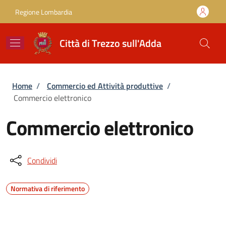
Salta al contenuto principale
Skip to footer content
Regione Lombardia
Città di Trezzo sull'Adda
Briciole di pane
Home
/
Commercio ed Attività produttive
/
Commercio elettronico
Commercio elettronico
Condividi
Normativa di riferimento