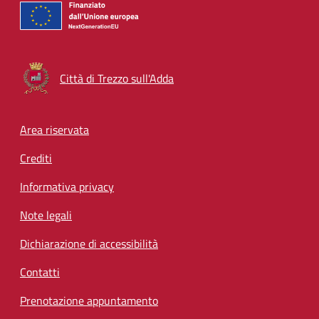
Città di Trezzo sull'Adda
Footer menu
Area riservata
Crediti
Informativa privacy
Note legali
Dichiarazione di accessibilità
Contatti
Prenotazione appuntamento