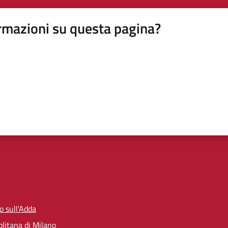
rmazioni su questa pagina?
zo sull'Adda
litana di Milano