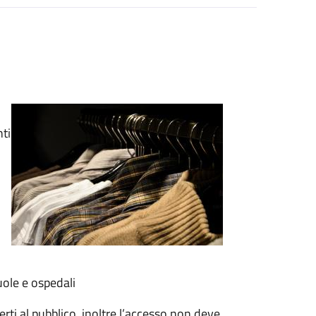
nti
uole e ospedali
rti al pubblico, inoltre l’accesso non deve