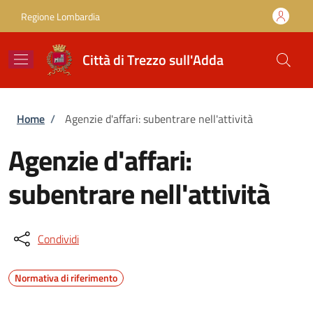
Salta al contenuto principale
Skip to footer content
Regione Lombardia
Città di Trezzo sull'Adda
Briciole di pane
Home
/
Agenzie d'affari: subentrare nell'attività
Agenzie d'affari:
subentrare nell'attività
Condividi
Normativa di riferimento