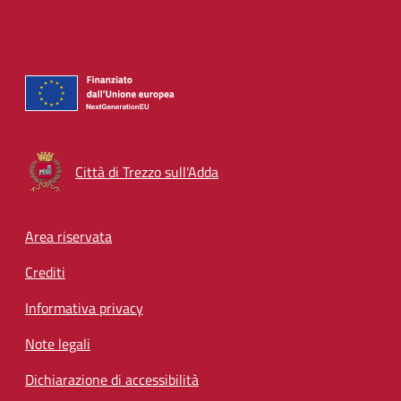
Città di Trezzo sull'Adda
Footer menu
Area riservata
Crediti
Informativa privacy
Note legali
Dichiarazione di accessibilità