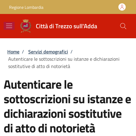
Salta al contenuto principale
Skip to footer content
Regione Lombardia
Città di Trezzo sull'Adda
Briciole di pane
Home
/
Servizi demografici
/
Autenticare le sottoscrizioni su istanze e dichiarazioni
sostitutive di atto di notorietà
Autenticare le
sottoscrizioni su istanze e
dichiarazioni sostitutive
di atto di notorietà