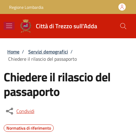
Salta al contenuto principale
Skip to footer content
Regione Lombardia
Città di Trezzo sull'Adda
Briciole di pane
Home
/
Servizi demografici
/
Chiedere il rilascio del passaporto
Chiedere il rilascio del
passaporto
Condividi
Normativa di riferimento