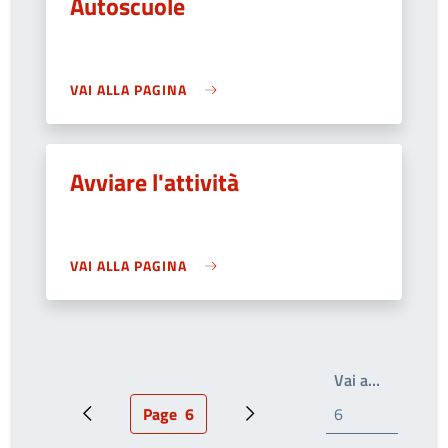
Autoscuole
VAI ALLA PAGINA
Avviare l'attività
VAI ALLA PAGINA
Write the
Vai a…
Page
6
Pagina precedente
Pagina attuale
Prossima pagina