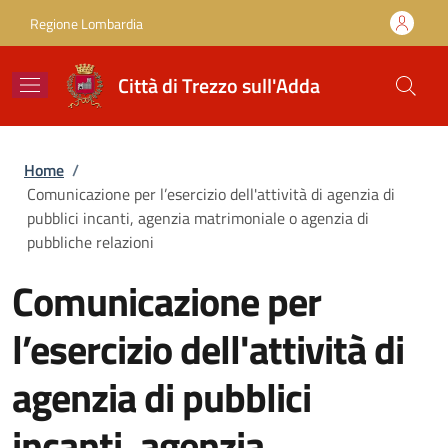
Salta al contenuto principale
Skip to footer content
Regione Lombardia
Città di Trezzo sull'Adda
Briciole di pane
Home
/
Comunicazione per l’esercizio dell'attività di agenzia di
pubblici incanti, agenzia matrimoniale o agenzia di
pubbliche relazioni
Comunicazione per
l’esercizio dell'attività di
agenzia di pubblici
incanti, agenzia