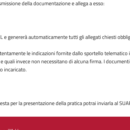
rasmissione della documentazione e allega a esso:
 XML e genererà automaticamente tutti gli allegati chiesti obbl
i attentamente le indicazioni fornite dallo sportello telemati
e e quali invece non necessitano di alcuna firma. I document
co incaricato.
sta per la presentazione della pratica potrai inviarla al SUA