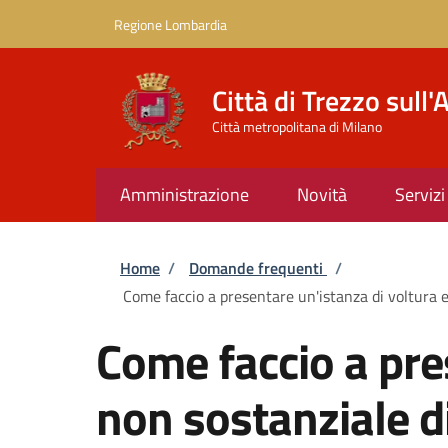
Salta al contenuto principale
Skip to footer content
Regione Lombardia
Città di Trezzo sull
Città metropolitana di Milano
Amministrazione
Novità
Servizi
Briciole di pane
Home
/
Domande frequenti
/
Come faccio a presentare un'istanza di voltura 
Come faccio a pre
non sostanziale d