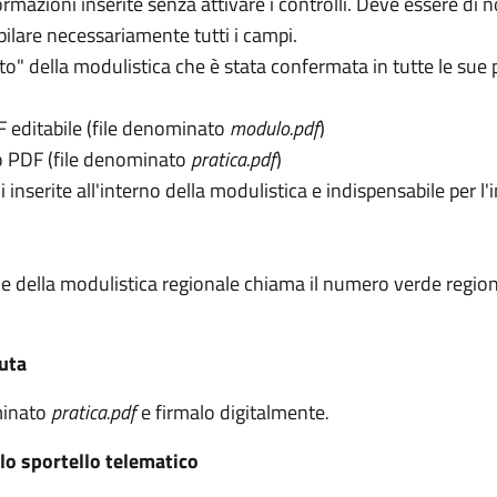
ormazioni inserite senza attivare i controlli. Deve essere di 
ilare necessariamente tutti i campi.
" della modulistica che è stata confermata in tutte le sue pa
F editabile (file denominato
modulo.pdf
)
to PDF (file denominato
pratica.pdf
)
inserite all'interno della modulistica e indispensabile per l'
ne della modulistica regionale chiama il numero verde regi
uta
ominato
pratica.pdf
e firmalo digitalmente
.
lo sportello telematico