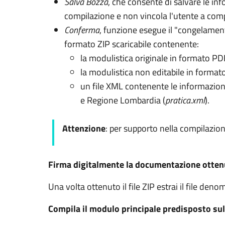
Salva Bozza
, che consente di salvare le inf
compilazione e non vincola l'utente a comp
Conferma
, funzione esegue il "congelamento
formato ZIP scaricabile contenente:
la modulistica originale in formato PD
la modulistica non editabile in forma
un file XML contenente le informazioni 
e Regione Lombardia (
pratica.xml
).
Attenzione
: per supporto nella compilazio
Firma digitalmente la documentazione otten
Una volta ottenuto il file ZIP estrai il file den
Compila il modulo principale predisposto sul