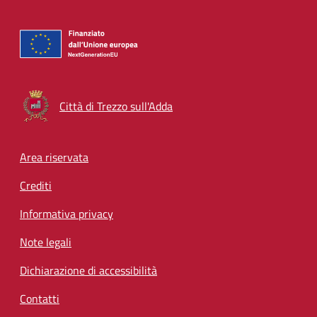
Città di Trezzo sull'Adda
Footer menu
Area riservata
Crediti
Informativa privacy
Note legali
Dichiarazione di accessibilità
Contatti