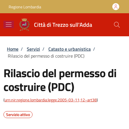
Salta al contenuto principale
Skip to footer content
Regione Lombardia
Città di Trezzo sull'Adda
Briciole di pane
Home
/
Servizi
/
Catasto e urbanistica
/
Rilascio del permesso di costruire (PDC)
Rilascio del permesso di
costruire (PDC)
(
urn:nir:regione.lombardia:legge:2005-03-11;12~art38
)
Servizio attivo