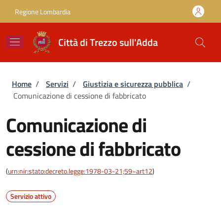
Salta al contenuto principale
Skip to footer content
Regione Lombardia
Città di Trezzo sull'Adda
Briciole di pane
Home
/
Servizi
/
Giustizia e sicurezza pubblica
/
Comunicazione di cessione di fabbricato
Comunicazione di
cessione di fabbricato
(
urn:nir:stato:decreto.legge:1978-03-21;59~art12
)
Servizio attivo