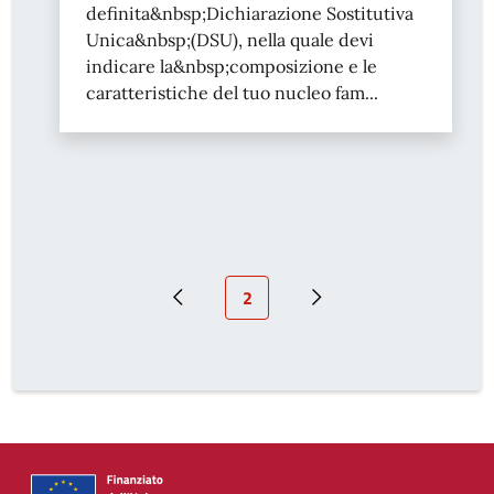
definita&nbsp;Dichiarazione Sostitutiva
Unica&nbsp;(DSU), nella quale devi
indicare la&nbsp;composizione e le
caratteristiche del tuo nucleo fam...
Pagina attuale
2
Pagina precedente
Prossima pagina