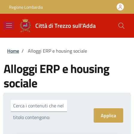
Salta al contenuto principale
Skip to footer content
Regione Lombardia
Città di Trezzo sull'Adda
Briciole di pane
Home
/
Alloggi ERP e housing sociale
Alloggi ERP e housing
sociale
Cerca i contenuti che nel
titolo contengono: