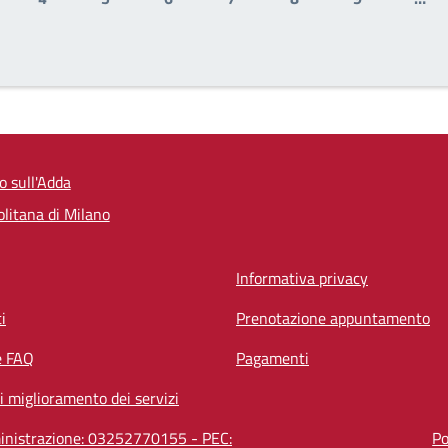
ge
Page
Page
Page
Page
Page
Page
zo sull'Adda
litana di Milano
Informativa privacy
i
Prenotazione appuntamento
e FAQ
Pagamenti
i miglioramento dei servizi
mministrazione: 03252770155 - PEC:
Po