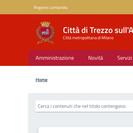
Salta al contenuto principale
Skip to footer content
Regione Lombardia
Città di Trezzo sull
Città metropolitana di Milano
Amministrazione
Novità
Servizi
Briciole di pane
Home
Cerca i contenuti che nel titolo contengono: