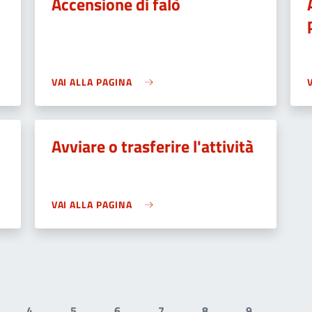
Accensione di falò
VAI ALLA PAGINA
Avviare o trasferire l'attività
VAI ALLA PAGINA
4
5
6
7
8
9
…