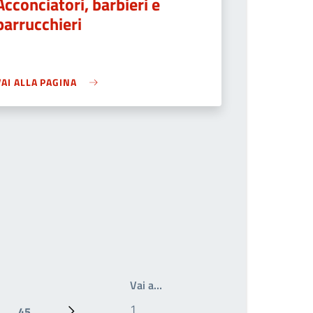
Acconciatori, barbieri e
parrucchieri
VAI ALLA PAGINA
Write the page number you wan
Vai a…
45