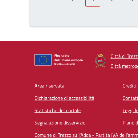
Pagina precedente
Pagina attuale
Page
Pa
Città di Trez
Città metropo
Footer menu
Area riservata
Crediti
Dichiarazione di accessibilità
Contatt
Statistiche del portale
Leggi l
Segnalazione disservizio
Piano d
Comune di Trezzo sull'Adda - Partita IVA dell'a